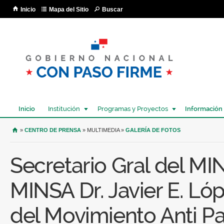
Pa
Inicio
Mapa del Sitio
Buscar
co
pri
Inicio
Institución
Programas y Proyectos
Información
USTED SE ENCUENTRA AQUÍ
»
CENTRO DE PRENSA
» MULTIMEDIA »
GALERÍA DE FOTOS
Secretario Gral del MI
MINSA Dr. Javier E. Lóp
del Movimiento Anti Pa