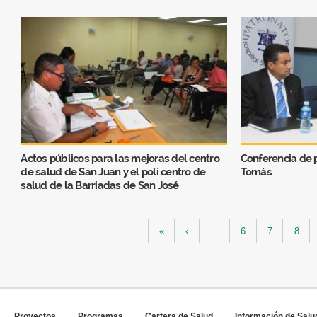
Actos públicos para las mejoras del centro
Conferencia de 
de salud de San Juan y el poli centro de
Tomás
salud de la Barriadas de San José
Páginas
«
‹
…
6
7
8
Proyectos
Programas
Cartera de Salud
Información de Salu