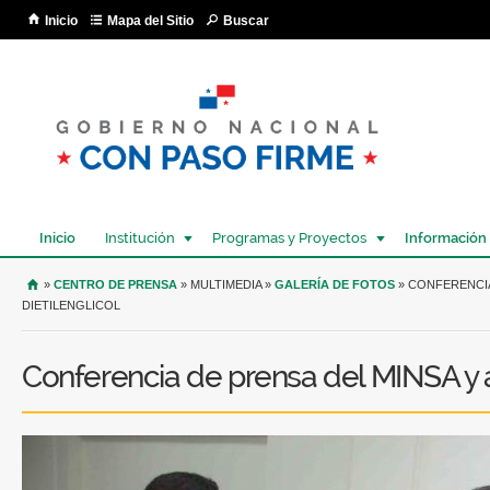
Pa
Inicio
Mapa del Sitio
Buscar
co
pri
Inicio
Institución
Programas y Proyectos
Información
USTED SE ENCUENTRA AQUÍ
»
CENTRO DE PRENSA
» MULTIMEDIA »
GALERÍA DE FOTOS
» CONFERENCIA
DIETILENGLICOL
Conferencia de prensa del MINSA y a