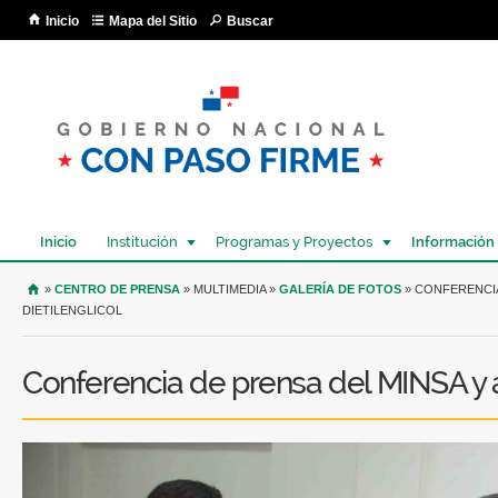
Pa
Inicio
Mapa del Sitio
Buscar
co
pri
Inicio
Institución
Programas y Proyectos
Información
USTED SE ENCUENTRA AQUÍ
»
CENTRO DE PRENSA
» MULTIMEDIA »
GALERÍA DE FOTOS
» CONFERENCIA
DIETILENGLICOL
Conferencia de prensa del MINSA y a