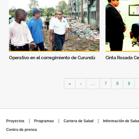
Operativo en el corregimiento de Curundú
Cinta Rosada Ce
Páginas
«
‹
…
7
8
9
Proyectos
Programas
Cartera de Salud
Información de Salu
Centro de prensa