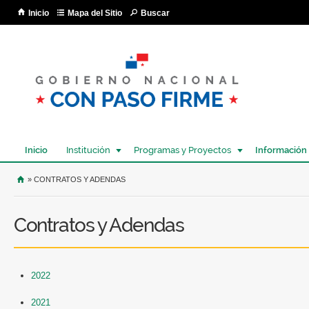
Pa
Inicio
Mapa del Sitio
Buscar
co
pri
Inicio
Institución
Programas y Proyectos
Información
USTED SE ENCUENTRA AQUÍ
» CONTRATOS Y ADENDAS
Contratos y Adendas
2022
2021