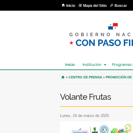
Inicio
Mapa del Sitio
Buscar
Inicio
Institución
Programas 
USTED SE ENCUENTRA AQU
»
CENTRO DE PRENSA
»
PROMOCIÓN DE
Volante Frutas
lunes, 24 de marzo de 2025