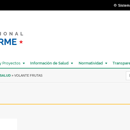
Pasar al
Sistem
contenido
principal
y Proyectos
Información de Salud
Normatividad
Transpar
Í
 SALUD
» VOLANTE FRUTAS