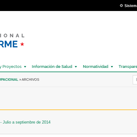
Pasar al
Sistem
contenido
principal
y Proyectos
Información de Salud
Normatividad
Transpar
Í
UPACIONAL
» ARCHIVOS
 - Julio a septiembre de 2014