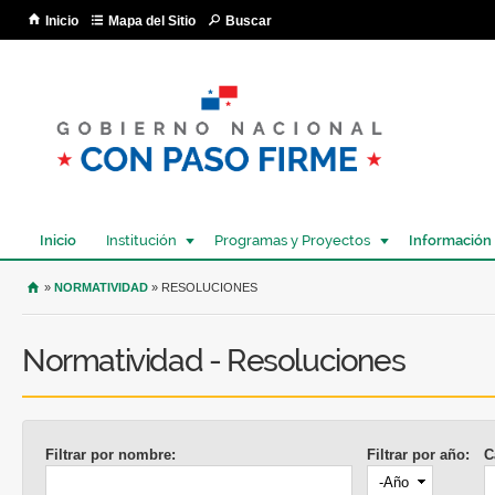
Pa
Inicio
Mapa del Sitio
Buscar
co
pri
Inicio
Institución
Programas y Proyectos
Información
USTED SE ENCUENTRA AQUÍ
»
NORMATIVIDAD
» RESOLUCIONES
Normatividad - Resoluciones
Filtrar por nombre:
Filtrar por año:
C
Año