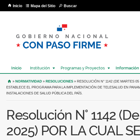
Pa
Inicio
Mapa del Sitio
Buscar
co
pri
Inicio
Institución
Programas y Proyectos
Información
USTED SE ENCUENTRA AQUÍ
»
NORMATIVIDAD
»
RESOLUCIONES
» RESOLUCIÓN N° 1142 (DE MARTES 05
ESTABLECE EL PROGRAMA PARA LA IMPLEMENTACIÓN DE TELESALUD EN PANAM
INSTALACIONES DE SALUD PÚBLICA DEL PAÍS.
Resolución N° 1142 (D
2025) POR LA CUAL S