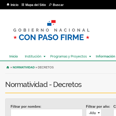
Pa
Inicio
Mapa del Sitio
Buscar
co
pri
Inicio
Institución
Programas y Proyectos
Información
USTED SE ENCUENTRA AQUÍ
»
NORMATIVIDAD
» DECRETOS
Normatividad - Decretos
Filtrar por nombre:
Filtrar por año:
C
Año