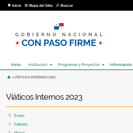
Pa
Inicio
Mapa del Sitio
Buscar
co
pri
Inicio
Institución
Programas y Proyectos
Información
USTED SE ENCUENTRA AQUÍ
» VIÁTICOS INTERNOS 2023
Viáticos Internos 2023
Enero
Febrero
Marzo