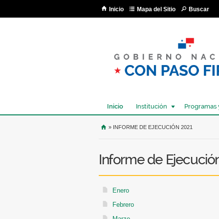
Inicio
Mapa del Sitio
Buscar
Inicio
Institución
Programas 
USTED SE ENCUENTRA AQU
» INFORME DE EJECUCIÓN 2021
Informe de Ejecució
Enero
Febrero
Marzo