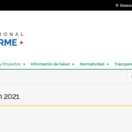
Pasar al
Sistem
contenido
principal
y Proyectos
Información de Salud
Normatividad
Transpar
Í
n 2021