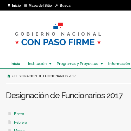
Pa
Inicio
Mapa del Sitio
Buscar
co
pri
Inicio
Institución
Programas y Proyectos
Información
USTED SE ENCUENTRA AQUÍ
» DESIGNACIÓN DE FUNCIONARIOS 2017
Designación de Funcionarios 2017
Enero
Febrero
Marzo