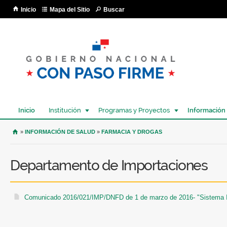
Pa
Inicio
Mapa del Sitio
Buscar
co
pri
Inicio
Institución
Programas y Proyectos
Información
USTED SE ENCUENTRA AQUÍ
»
INFORMACIÓN DE SALUD
»
FARMACIA Y DROGAS
Departamento de Importaciones
Comunicado 2016/021/IMP/DNFD de 1 de marzo de 2016- "Sistema I