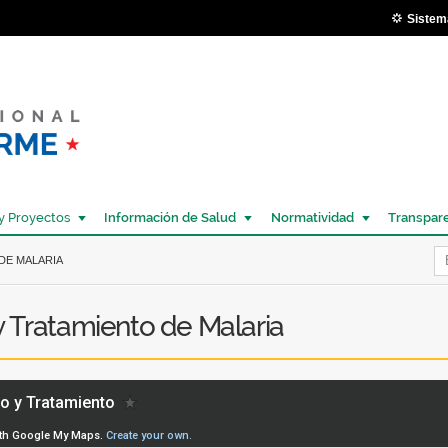
Pasar al
Sistem
contenido
principal
y Proyectos
Información de Salud
Normatividad
Transpar
Í
DE MALARIA
y Tratamiento de Malaria