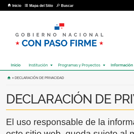
Pa
Inicio
Mapa del Sitio
Buscar
co
pri
Inicio
Institución
Programas y Proyectos
Información
USTED SE ENCUENTRA AQUÍ
» DECLARACIÓN DE PRIVACIDAD
DECLARACIÓN DE PR
El uso responsable de la infor
este sitio web, queda sujeto al