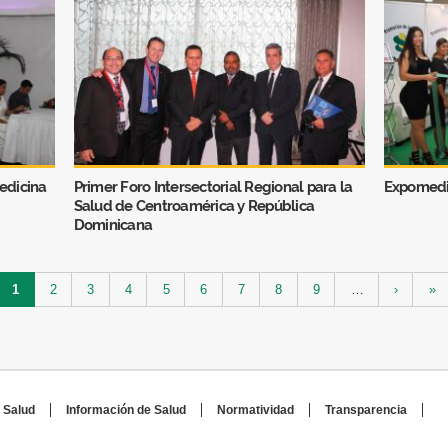
edicina
Primer Foro Intersectorial Regional para la
Expomedi
Salud de Centroamérica y República
Dominicana
1
2
3
4
5
6
7
8
9
…
›
»
 Salud
Información de Salud
Normatividad
Transparencia