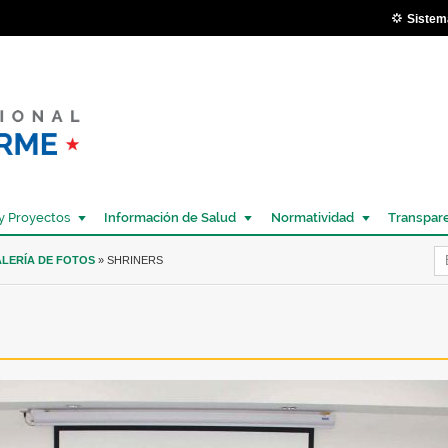
Pasar al
Sistem
contenido
principal
y Proyectos
Información de Salud
Normatividad
Transpar
Í
LERÍA DE FOTOS
» SHRINERS