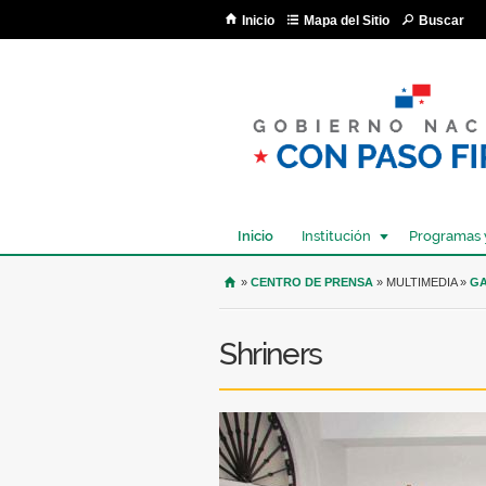
Inicio
Mapa del Sitio
Buscar
Inicio
Institución
Programas 
USTED SE ENCUENTRA AQU
»
CENTRO DE PRENSA
» MULTIMEDIA »
GA
Shriners