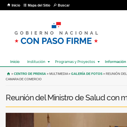
Pa
Inicio
Mapa del Sitio
Buscar
co
pri
Inicio
Institución
Programas y Proyectos
Información
USTED SE ENCUENTRA AQUÍ
»
CENTRO DE PRENSA
» MULTIMEDIA »
GALERÍA DE FOTOS
» REUNIÓN DEL
CAMARA DE COMERCIO
Reunión del Ministro de Salud con