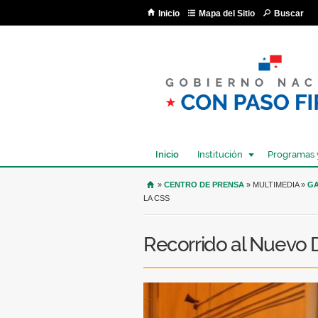
Inicio
Mapa del Sitio
Buscar
Inicio
Institución
Programas 
USTED SE ENCUENTRA AQU
»
CENTRO DE PRENSA
» MULTIMEDIA »
GA
LA CSS
Recorrido al Nuevo 