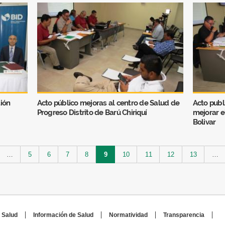
ión
Acto público mejoras al centro de Salud de
Acto publ
Progreso Distrito de Barú Chiriquí
mejorar e
Bolivar
…
5
6
7
8
9
10
11
12
13
…
 Salud
Información de Salud
Normatividad
Transparencia