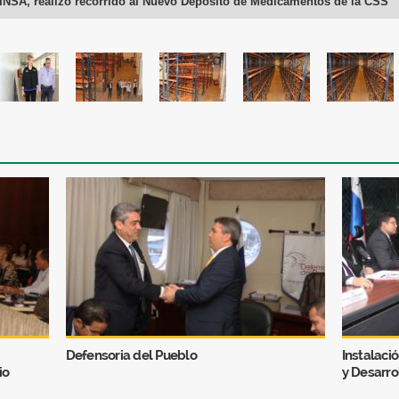
INSA, realizó recorrido al Nuevo Depósito de Medicamentos de la CSS
Defensoria del Pueblo
Instalaci
io
y Desarro