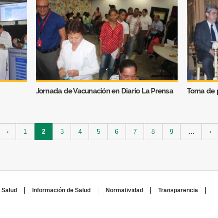
Jornada de Vacunación en Diario La Prensa
Toma de p
‹
1
2
3
4
5
6
7
8
9
…
›
 Salud
Información de Salud
Normatividad
Transparencia