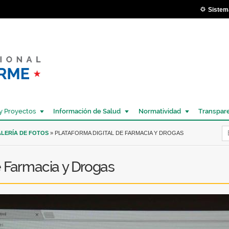
Pasar al
Sistem
contenido
principal
y Proyectos
Información de Salud
Normatividad
Transpar
Í
LERÍA DE FOTOS
» PLATAFORMA DIGITAL DE FARMACIA Y DROGAS
e Farmacia y Drogas