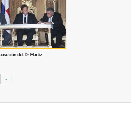
oseción del Dr Martíz
»