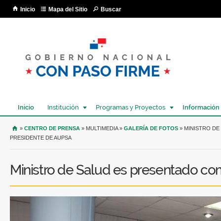
Pa
Inicio
Mapa del Sitio
Buscar
co
pri
Inicio
Institución
Programas y Proyectos
Información
USTED SE ENCUENTRA AQUÍ
»
CENTRO DE PRENSA
» MULTIMEDIA »
GALERÍA DE FOTOS
» MINISTRO D
PRESIDENTE DE AUPSA
Ministro de Salud es presentado c