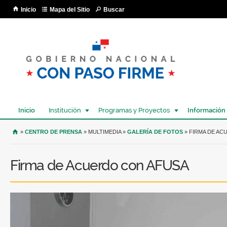
Pa
Inicio
Mapa del Sitio
Buscar
co
pri
Inicio
Institución
Programas y Proyectos
Información
USTED SE ENCUENTRA AQUÍ
»
CENTRO DE PRENSA
» MULTIMEDIA »
GALERÍA DE FOTOS
» FIRMA DE AC
Firma de Acuerdo con AFUSA