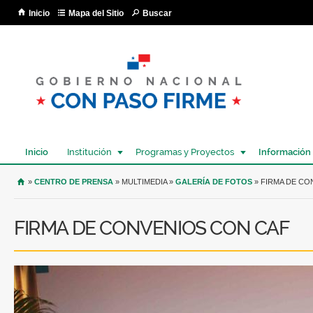
Pa
Inicio
Mapa del Sitio
Buscar
co
pri
Inicio
Institución
Programas y Proyectos
Información
USTED SE ENCUENTRA AQUÍ
»
CENTRO DE PRENSA
» MULTIMEDIA »
GALERÍA DE FOTOS
» FIRMA DE CO
FIRMA DE CONVENIOS CON CAF