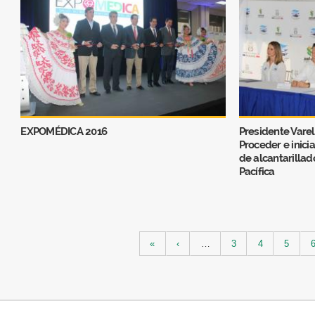
EXPOMÉDICA 2016
Presidente Varel
Proceder e inici
de alcantarillad
Pacífica
Páginas
«
‹
…
3
4
5