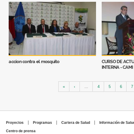
accion contra el mosquito
CURSO DE ACTU
INTERNA - CAMI
Páginas
«
‹
…
4
5
6
7
Proyectos
Programas
Cartera de Salud
Información de Salu
Centro de prensa