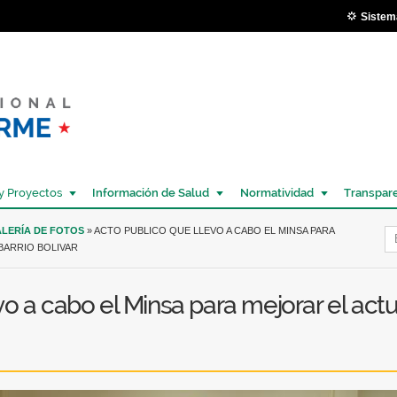
Pasar al
Sistem
contenido
principal
y Proyectos
Información de Salud
Normatividad
Transpar
Í
LERÍA DE FOTOS
» ACTO PUBLICO QUE LLEVO A CABO EL MINSA PARA
BARRIO BOLIVAR
vo a cabo el Minsa para mejorar el act