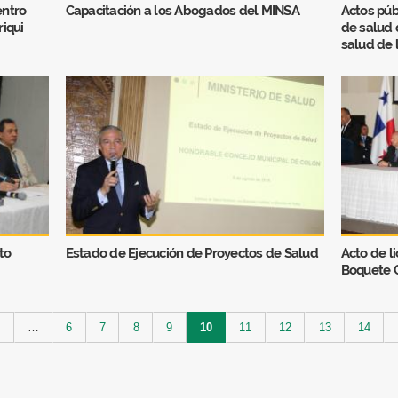
entro
Capacitación a los Abogados del MINSA
Actos púb
riqui
de salud 
salud de 
to
Estado de Ejecución de Proyectos de Salud
Acto de li
Boquete 
‹
…
6
7
8
9
10
11
12
13
14