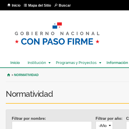
Pa
Inicio
Mapa del Sitio
Buscar
co
pri
Inicio
Institución
Programas y Proyectos
Información
USTED SE ENCUENTRA AQUÍ
»
NORMATIVIDAD
Normatividad
Filtrar por nombre:
Filtrar por año:
C
Año