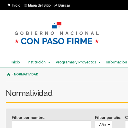
Pa
Inicio
Mapa del Sitio
Buscar
co
pri
Inicio
Institución
Programas y Proyectos
Información
USTED SE ENCUENTRA AQUÍ
»
NORMATIVIDAD
Normatividad
Filtrar por nombre:
Filtrar por año:
C
Año