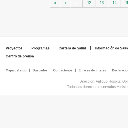
«
‹
…
12
13
14
1
Proyectos
Programas
Cartera de Salud
Información de Salu
Centro de prensa
Mapa del sitio
Buscador
Contáctenos
Enlaces de interés
Declaració
Dirección: Antiguo Hospital Go
Todos los derechos reservados Minist