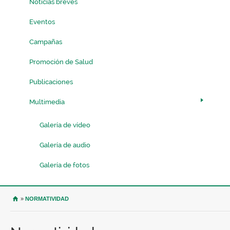
Noticias breves
Eventos
Campañas
Promoción de Salud
Publicaciones
Multimedia
Galería de vídeo
Galería de audio
Galería de fotos
USTED SE ENCUENTRA AQUÍ
»
NORMATIVIDAD