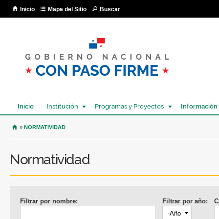
Pa
Inicio
Mapa del Sitio
Buscar
co
pri
Inicio
Institución
Programas y Proyectos
Información
USTED SE ENCUENTRA AQUÍ
»
NORMATIVIDAD
Normatividad
Filtrar por nombre:
Filtrar por año:
C
Año