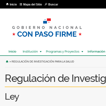
Pa
Inicio
Mapa del Sitio
Buscar
co
pri
Inicio
Institución
Programas y Proyectos
Información
USTED SE ENCUENTRA AQUÍ
» REGULACIÓN DE INVESTIGACIÓN PARA LA SALUD
Regulación de Investig
Ley