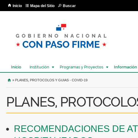
Pa
Inicio
Mapa del Sitio
Buscar
co
pri
Inicio
Institución
Programas y Proyectos
Información
USTED SE ENCUENTRA AQUÍ
» PLANES, PROTOCOLOS Y GUIAS - COVID-19
PLANES, PROTOCOLOS 
RECOMENDACIONES DE ATE