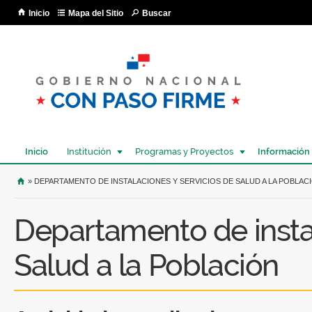
Pa
Inicio
Mapa del Sitio
Buscar
co
pri
Inicio
Institución
Programas y Proyectos
Información
USTED SE ENCUENTRA AQUÍ
» DEPARTAMENTO DE INSTALACIONES Y SERVICIOS DE SALUD A LA POBLAC
Departamento de instal
Salud a la Población