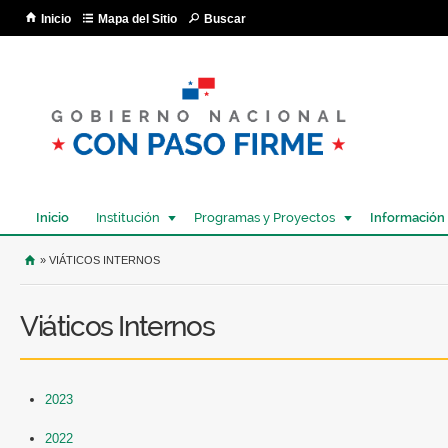
Pa
Inicio
Mapa del Sitio
Buscar
co
pri
Inicio
Institución
Programas y Proyectos
Información
USTED SE ENCUENTRA AQUÍ
» VIÁTICOS INTERNOS
Viáticos Internos
2023
2022