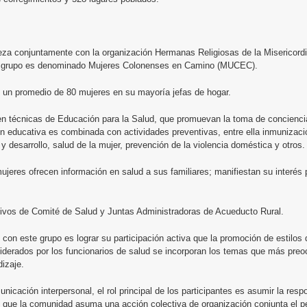
za conjuntamente con la organización Hermanas Religiosas de la Misericordia 
 grupo es denominado Mujeres Colonenses en Camino (MUCEC).
un promedio de 80 mujeres en su mayoría jefas de hogar.
 técnicas de Educación para la Salud, que promuevan la toma de conciencia c
ión educativa es combinada con actividades preventivas, entre ella inmunizac
desarrollo, salud de la mujer, prevención de la violencia doméstica y otros.
mujeres ofrecen información en salud a sus familiares; manifiestan su interés p
ivos de Comité de Salud y Juntas Administradoras de Acueducto Rural.
d con este grupo es lograr su participación activa que la promoción de estilo
erados por los funcionarios de salud se incorporan los temas que más preoc
dizaje.
nicación interpersonal, el rol principal de los participantes es asumir la res
 que la comunidad asuma una acción colectiva de organización conjunta el pe