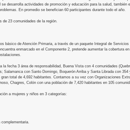
 se desarrolla actividades de promoción y educación para la salud, también 
 problemas. En promedio se benefician 60 participantes durante todo el año.
s de 23 comunidades de la región.
ios básico de Atención Primaria, a través de un paquete Integral de Servicio
cuentra enmarcado en el Componente 2, pretende aumentar la cobertura en l
nstalaciones.
a la fecha 3 área de responsabilidad, Buena Vista con 4 comunidades (Quebr
sonas; Salamanca con Santo Domingo, Boquerón Arriba y Santa Librada con 354
 gran total de 4,692 habitantes. Contamos a su vez con Organizaciones Extra i
Donoso, Chagres, Colón con una población de 7,420 habitantes en 105 comuni
nción a mujeres y niños en 3 categorías:
ón complementaria.