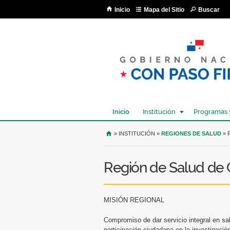
Inicio
Mapa del Sitio
Buscar
Inicio
Institución
Programas 
USTED SE ENCUENTRA AQU
» INSTITUCIÓN »
REGIONES DE SALUD
» 
Región de Salud de 
MISIÓN REGIONAL
Compromiso de dar servicio integral en sa
participación ciudadana en la investigació