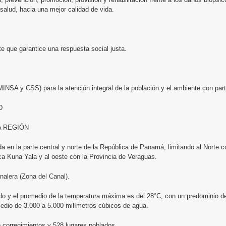
 salud, hacia una mejor calidad de vida.
te que garantice una respuesta social justa.
MINSA y CSS) para la atención integral de la población y el ambiente con par
D
A REGIÓN
a en la parte central y norte de la República de Panamá, limitando al Norte c
a Kuna Yala y al oeste con la Provincia de Veraguas.
nalera (Zona del Canal).
do y el promedio de la temperatura máxima es del 28°C, con un predominio d
omedio de 3.000 a 5.000 milímetros cúbicos de agua.
0) corregimientos y 528 lugares poblados.