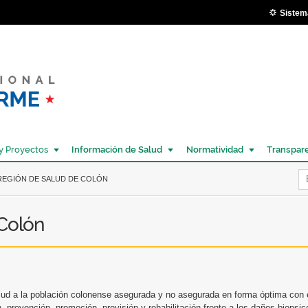
Pasar al
Sistem
contenido
principal
y Proyectos
Información de Salud
Normatividad
Transpar
Í
REGIÓN DE SALUD DE COLÓN
Colón
lud a la población colonense asegurada y no asegurada en forma óptima con e
n, prevención, promoción, provisión y rehabilitación frente a los daños biopsi