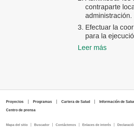
contraparte loc
administración.
Efectuar la coo
para la ejecuci
Leer más
Coordinar la ges
regional y local.
Implementar una
procedimientos
proyectos.
Operar un siste
Proyectos
Programas
Cartera de Salud
Información de Salu
de las transacc
Centro de prensa
Realizar las ad
desarrollo de l
Mapa del sitio
Buscador
Contáctenos
Enlaces de interés
Declaració