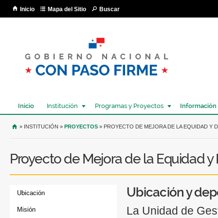
Pa
Inicio
Mapa del Sitio
Buscar
co
pri
Inicio
Institución
Programas y Proyectos
Información
USTED SE ENCUENTRA AQUÍ
» INSTITUCIÓN »
PROYECTOS
» PROYECTO DE MEJORA DE LA EQUIDAD Y 
Proyecto de Mejora de la Equidad 
Ubicación y dep
Ubicación
La Unidad de Gest
Misión