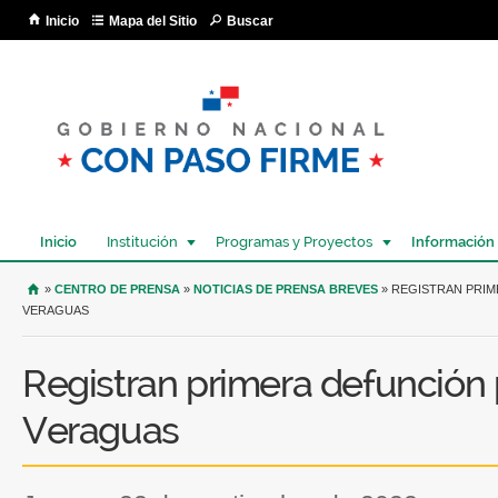
Pa
Inicio
Mapa del Sitio
Buscar
co
pri
Inicio
Institución
Programas y Proyectos
Información
USTED SE ENCUENTRA AQUÍ
»
CENTRO DE PRENSA
»
NOTICIAS DE PRENSA BREVES
» REGISTRAN PRIM
VERAGUAS
Registran primera defunción 
Veraguas