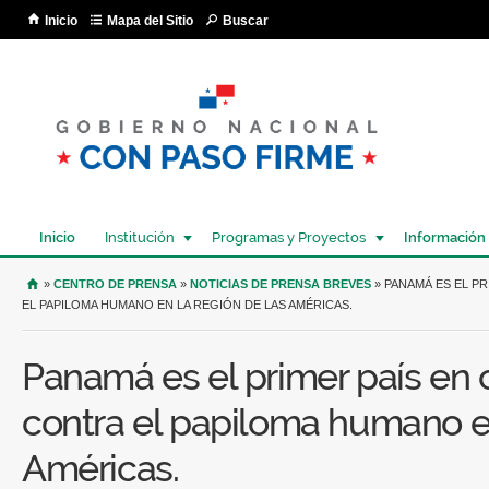
Pa
Inicio
Mapa del Sitio
Buscar
co
pri
Inicio
Institución
Programas y Proyectos
Información
USTED SE ENCUENTRA AQUÍ
»
CENTRO DE PRENSA
»
NOTICIAS DE PRENSA BREVES
» PANAMÁ ES EL P
EL PAPILOMA HUMANO EN LA REGIÓN DE LAS AMÉRICAS.
Panamá es el primer país en 
contra el papiloma humano en
Américas.