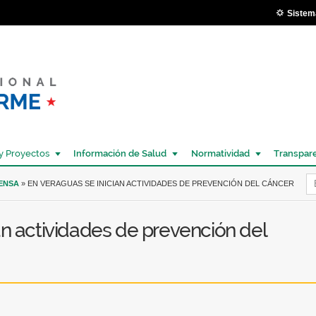
Pasar al
Sistem
contenido
principal
y Proyectos
Información de Salud
Normatividad
Transpar
Í
RENSA
» EN VERAGUAS SE INICIAN ACTIVIDADES DE PREVENCIÓN DEL CÁNCER
an actividades de prevención del