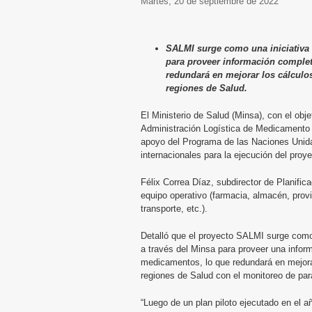
martes, 20 de septiembre de 2022
SALMI surge como una iniciativa q
para proveer información complet
redundará en mejorar los cálculo
regiones de Salud.
El Ministerio de Salud (Minsa), con el obj
Administración Logística de Medicamento 
apoyo del Programa de las Naciones Unida
internacionales para la ejecución del proy
Félix Correa Díaz, subdirector de Planific
equipo operativo (farmacia, almacén, provi
transporte, etc.).
Detalló que el proyecto SALMI surge como 
a través del Minsa para proveer una infor
medicamentos, lo que redundará en mejora
regiones de Salud con el monitoreo de par
“Luego de un plan piloto ejecutado en el a