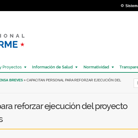
Pasar al
Sistem
contenido
principal
y Proyectos
Información de Salud
Normatividad
Transpar
Í
RENSA BREVES
» CAPACITAN PERSONAL PARA REFORZAR EJECUCIÓN DEL
ara reforzar ejecución del proyecto
s