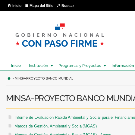
Pa
Inicio
Mapa del Sitio
Buscar
co
pri
Inicio
Institución
Programas y Proyectos
Información
USTED SE ENCUENTRA AQUÍ
» MINSA-PROYECTO BANCO MUNDIAL
MINSA-PROYECTO BANCO MUNDI
Informe de Evaluación Rápida Ambiental y Social para el Financiami
Marcos de Gestión, Ambiental y Social(MGAS)
Marcos de Gestión, Ambiental y Social(MGAS) - Anexo