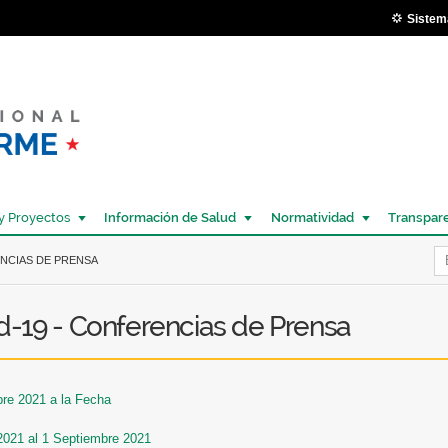
Pasar al
Sistem
contenido
principal
y Proyectos
Información de Salud
Normatividad
Transpar
Í
ENCIAS DE PRENSA
d-19 - Conferencias de Prensa
bre 2021 a la Fecha
2021 al 1 Septiembre 2021