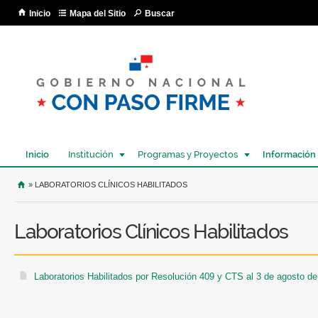
Pa
Inicio
Mapa del Sitio
Buscar
co
pri
Inicio
Institución
Programas y Proyectos
Información
USTED SE ENCUENTRA AQUÍ
» LABORATORIOS CLÍNICOS HABILITADOS
Laboratorios Clínicos Habilitados
Laboratorios Habilitados por Resolución 409 y CTS al 3 de agosto d