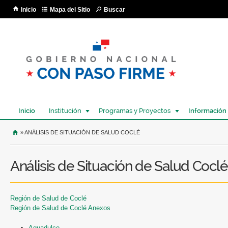
Pa
Inicio
Mapa del Sitio
Buscar
co
pri
Inicio
Institución
Programas y Proyectos
Información
USTED SE ENCUENTRA AQUÍ
» ANÁLISIS DE SITUACIÓN DE SALUD COCLÉ
Análisis de Situación de Salud Coclé
Región de Salud de Coclé
Región de Salud de Coclé Anexos
Aguadulce