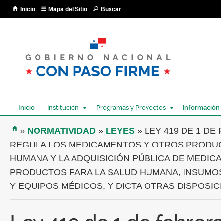
Pa
Inicio
Mapa del Sitio
Buscar
co
pri
Inicio
Institución
Programas y Proyectos
Información
USTED SE ENCUENTRA AQUÍ
»
NORMATIVIDAD
»
LEYES
» LEY 419 DE 1 DE
REGULA LOS MEDICAMENTOS Y OTROS PRODUC
HUMANA Y LA ADQUISICIÓN PÚBLICA DE MEDI
PRODUCTOS PARA LA SALUD HUMANA, INSUMOS
Y EQUIPOS MÉDICOS, Y DICTA OTRAS DISPOSIC