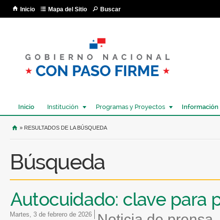
Pa
Inicio
Mapa del Sitio
Buscar
co
pri
Inicio
Institución
Programas y Proyectos
Información
USTED SE ENCUENTRA AQUÍ
» RESULTADOS DE LA BÚSQUEDA
Búsqueda
Autocuidado: clave para 
martes, 3 de febrero de 2026
Noticia de prensa