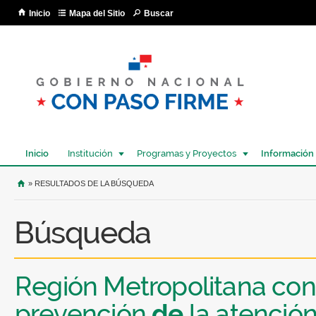
Pa
Inicio
Mapa del Sitio
Buscar
co
pri
Inicio
Institución
Programas y Proyectos
Información
USTED SE ENCUENTRA AQUÍ
» RESULTADOS DE LA BÚSQUEDA
Búsqueda
Región Metropolitana cont
prevención
de
la atención