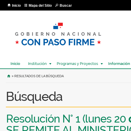
Pa
Inicio
Mapa del Sitio
Buscar
co
pri
Inicio
Institución
Programas y Proyectos
Información
USTED SE ENCUENTRA AQUÍ
» RESULTADOS DE LA BÚSQUEDA
Búsqueda
Resolución N° 1 (lunes 20
SE REMITE AL MINISTER